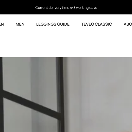
4.5
based on 9,738 reviews
EN
MEN
LEGGINGS GUIDE
TEVEO CLASSIC
ABO