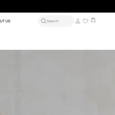
Cart
Log
UT US
Search
in