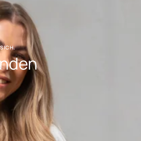
SICH.
unden